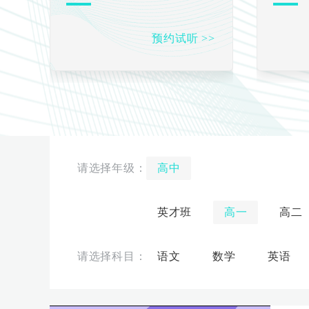
预约试听 >>
高中
英才班
高一
高二
语文
数学
英语