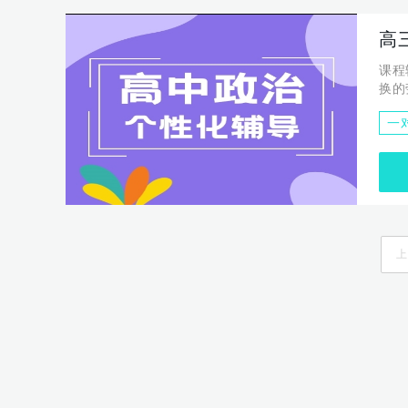
高
课程
换的
发展
一
上