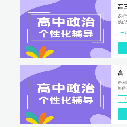
高
课程
换的
发展
一
高
课程
换的
发展
一