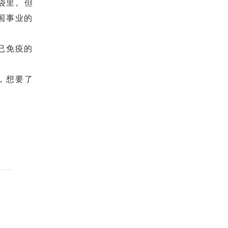
袋里。但
国事业的
已免疫的
，想要了