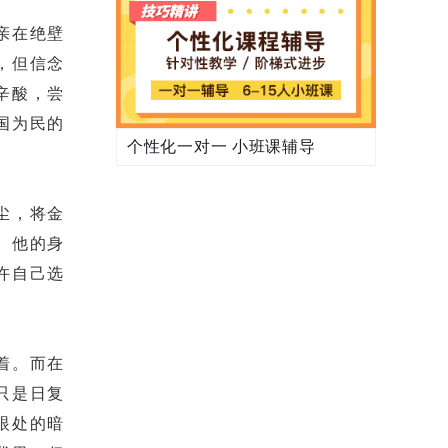
亲在绝壁
，但信念
辛酸，尝
国为民的
个性化一对一 小班课辅导
尘，将金
。他的身
许自己选
着。而在
只是日复
眼处的暗