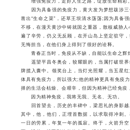
增强免疫力，走好人生之路，绽放生命精彩
因为具备强的免疫力，黄大发为梦想跋涉三十
凿出“生命之渠”，还草王坝清水荡荡;因为具
不移，在漫天黄沙中铸就国之重器，散核威胁人
遍了辛劳，仍义无反顾，在开山岛上坚定驻守，
无悔担当，在他们身上得到了很好的诠释。
青春正当时，免疫从不缺，自能以生命之辉煌
遥望平昌冬奥会，较耀眼的，当属打破世界纪
牌揽入囊中。领奖台上，当灯光照耀，当五星红
体具有免疫力，所以强大;他的精神更具有免疫
择的生活会枯燥、会艰辛，但因为精神已经免疫
因为精神免疫，我将无我、无名、无功。
回首望去，历史的丰碑中，梁思礼的身影越发
其中，他，他们，正埋首数据，以求取得冲刺。
一日的劳累，年复一年的孤寂。终于，火箭升空