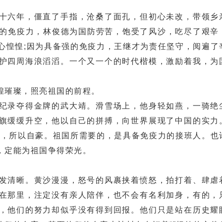
。
六年，僵直了手指，沧桑了面孔，但初心未改，带领乡
备强的免疫力，林俊德为国防劳苦，饱受了风沙，吃尽了艰辛
心惶惶;因为具备强的免疫力，王继才为责任坚守，阅遍了
护四周海浪滔滔。一个又一个的时代楷模，激励着我，为
璀璨，照亮祖国的前程。
录夺得金牌的武大靖。滑雪场上，他身轻如燕，一骑绝
旗缓缓升空，他以自己的拼搏，向世界展现了中国的实力
力，所以自豪。祖国所需要的，是具备免疫力的接班人。也
，定能为祖国争得荣光。
清晰。黄沙漫漫，怒号的风裹挟着愤怒，拍打着、肆虐
在那里，注定没有亲人陪伴，也不会有名利加身，有的，
，他们的努力却似乎没有得到回报。他们只是站在历史耀