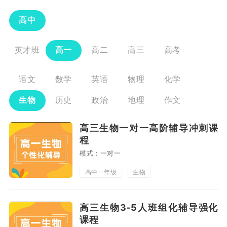
高中
英才班
高一
高二
高三
高考
语文
数学
英语
物理
化学
生物
历史
政治
地理
作文
高三生物一对一高阶辅导冲刺课
程
模式：一对一
高中一年级
生物
高三生物3-5人班组化辅导强化
课程