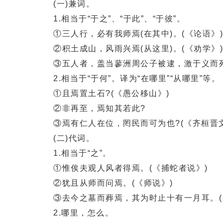
(一)兼词。
1.相当于“于之”、“于此”、“于彼”。
①三人行，必有我师焉(在其中)。(《论语》)
②积土成山，风雨兴焉(从这里)。(《劝学》)
③五人者，盖当蓼洲周公子被逮，激于义而死焉
2.相当于“于何”。译为“在哪里”“从哪里”等。
①且焉置土石?(《愚公移山》)
②非再至，焉知其若此?
③焉有仁人在位，罔民而可为也?(《齐桓晋文
(二)代词。
1.相当于“之”。
①惟俟夫观人风者得焉。(《捕蛇者说》)
②犹且从师而问焉。(《师说》)
③去今之墓而葬焉，其为时止十有一月耳。(
2.哪里，怎么。