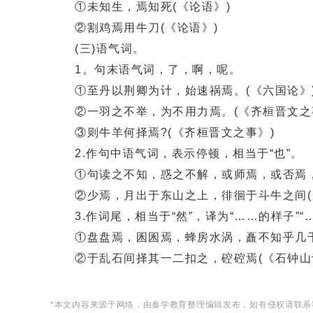
①未知生，焉知死(《论语》)
②割鸡焉用牛刀(《论语》)
(三)语气词。
1。句末语气词，了，啊，呢。
①至丹以荆卿为计，始速祸焉。(《六国论》
②一羽之不举，为不用力焉。(《齐桓晋文之
③则牛羊何择焉?(《齐桓晋文之事》)
2.作句中语气词，表示停顿，相当于“也”。
①句读之不知，惑之不解，或师焉，或否焉，
②少焉，月出于东山之上，徘徊于斗牛之间(
3.作词尾，相当于“然”，译为“……的样子”“
①盘盘焉，囷囷焉，蜂房水涡，矗不知乎几千
②于乱石间择其一二扣之，硿硿焉(《石钟山
*本文内容来源于网络，由秦学教育整理编辑发布，如有侵权请联系