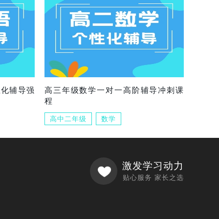
组化辅导强
高三年级数学一对一高阶辅导冲刺课
程
高中二年级
数学
激发学习动力
贴心服务 家长之选