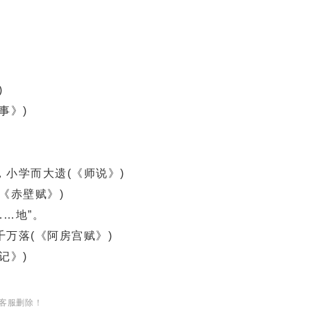
)
事》)
小学而大遗(《师说》)
《赤壁赋》)
……地”。
万落(《阿房宫赋》)
记》)
客服删除！