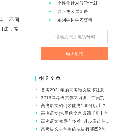
个性化针对教学计划
线下逆袭试听课
等，不同
系列学科学习资料
用法，常
确认预约
相关文章
备考2021年的高考语文应该注意哪
些问题呢？
2019高考语文作文培训：中美贸易
争端（含立意分析、范文示例）！
高考语文如何才能考130分以上？要
怎么学习？
高考语文|常用的文言虚词【所】的用
法有哪些?常用作名词!
高考语文究竟有多难?进步应该从哪
里下手?
高考语文中常用的成语有哪些?常用