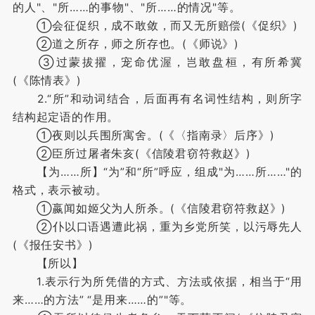
的人"、"所……的事物"、"所……的情况"等。
①会征促织，成不敢敛，而又无所赔偿(《促织》)
②道之所存，师之所存也。(《师说》)
③过蒙拔擢，宠命优渥，岂敢盘桓，有所希冀
(《陈情表》)
2.“所”和动词结合，后面再有名词性结构，则所字
结构起定语的作用。
①夜则以兵围所寓舍。(《〈指南录〉后序》)
②臣所过屠者朱亥(《信陵君窃符救赵》)
【为……所】“为”和“所”呼应，组成"为……所……"的
格式，表示被动。
①嬴闻如姬父为人所杀。(《信陵君窃符救赵》)
②仆以口语遇遭此祸，重为乡党所笑，以污辱先人
(《报任安书》)
【所以】
1.表示行为所凭借的方式、方法或依据，相当于“用
来……的方法” “是用来……的”"等。