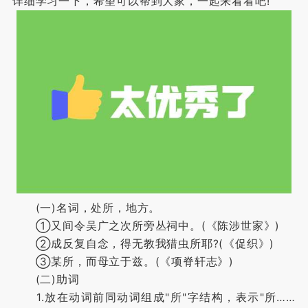
详细学习一下，希望可以帮到大家，一起来看看吧!
(一)名词，处所，地方。
①又间令吴广之次所旁丛祠中。(《陈涉世家》)
②成反复自念，得无教我猎虫所耶?(《促织》)
③某所，而母立于兹。(《项脊轩志》)
(二)助词
1.放在动词前同动词组成"所"字结构，表示"所……