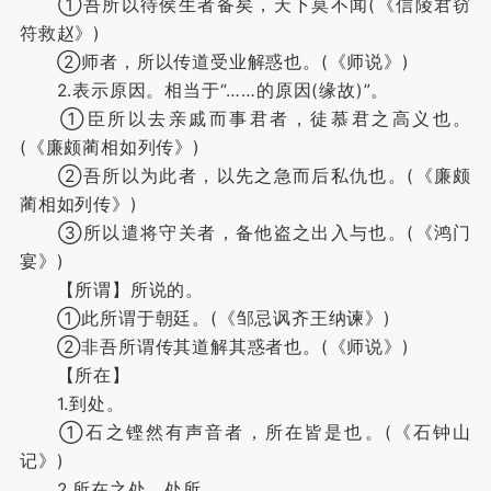
①吾所以待侯生者备矣，天下莫不闻(《信陵君窃
符救赵》)
②师者，所以传道受业解惑也。(《师说》)
2.表示原因。相当于“……的原因(缘故)”。
①臣所以去亲戚而事君者，徒慕君之高义也。
(《廉颇蔺相如列传》)
②吾所以为此者，以先之急而后私仇也。(《廉颇
蔺相如列传》)
③所以遣将守关者，备他盗之出入与也。(《鸿门
宴》)
【所谓】所说的。
①此所谓于朝廷。(《邹忌讽齐王纳谏》)
②非吾所谓传其道解其惑者也。(《师说》)
【所在】
1.到处。
①石之铿然有声音者，所在皆是也。(《石钟山
记》)
2.所在之处，处所。