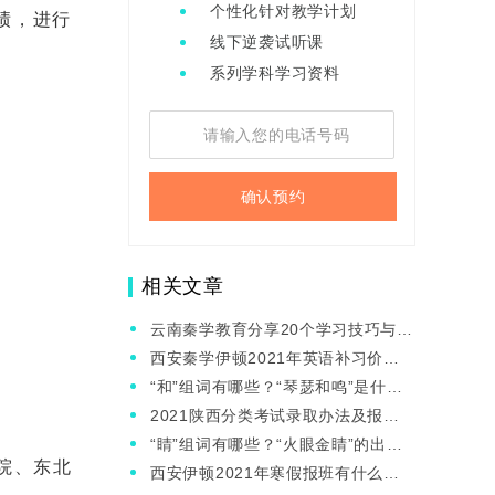
个性化针对教学计划
绩，进行
线下逆袭试听课
系列学科学习资料
确认预约
相关文章
云南秦学教育分享20个学习技巧与方
法, 如何逆袭暑假？
西安秦学伊顿2021年英语补习价格
表，英语教学效果小篇章
“和”组词有哪些？“琴瑟和鸣”是什么
意思？
2021陕西分类考试录取办法及报到
时间?
“睛”组词有哪些？“火眼金睛”的出处
院、东北
是什么？
西安伊顿2021年寒假报班有什么活