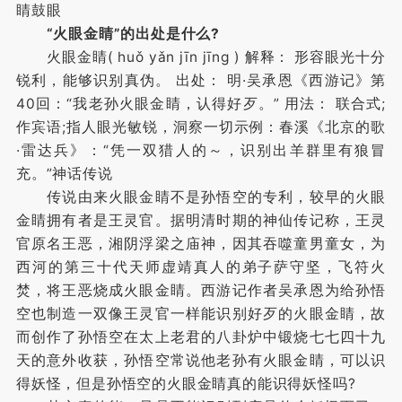
睛鼓眼
“火眼金睛”的出处是什么?
火眼金睛( huǒ yǎn jīn jīng ) 解释： 形容眼光十分
锐利，能够识别真伪。 出处： 明·吴承恩《西游记》第
40回：“我老孙火眼金睛，认得好歹。” 用法： 联合式;
作宾语;指人眼光敏锐，洞察一切示例：春溪《北京的歌
·雷达兵》：“凭一双猎人的～，识别出羊群里有狼冒
充。”神话传说
传说由来火眼金睛不是孙悟空的专利，较早的火眼
金睛拥有者是王灵官。据明清时期的神仙传记称，王灵
官原名王恶，湘阴浮梁之庙神，因其吞噬童男童女，为
西河的第三十代天师虚靖真人的弟子萨守坚，飞符火
焚，将王恶烧成火眼金睛。西游记作者吴承恩为给孙悟
空也制造一双像王灵官一样能识别好歹的火眼金睛，故
而创作了孙悟空在太上老君的八卦炉中锻烧七七四十九
天的意外收获，孙悟空常说他老孙有火眼金睛，可以识
得妖怪，但是孙悟空的火眼金睛真的能识得妖怪吗?