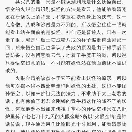
其实真的能，只是不能识别到底是什么妖怪而已。
悟空的火眼金睛识别妖怪的方法是看云，他能够看清笼
罩在唐僧头上的祥云，和笼罩在妖怪身上的妖气。这一
点唐僧、八戒和沙僧是办不到的。所以悟空往往一眼就
能看出站在面前的是妖怪、神仙还是普通人。只有一次
走了眼，就是牛魔王变成猪八戒的样子骗走芭蕉扇那一
回，后来悟空自己也承认了失败的原因是由于得手后不
曾防备，没有留意看云气，才着了牛魔王的道。所以说
只要悟空留意的话，不可能有妖怪站在他面前还不被识
破的。
火眼金睛的缺点在于它不能看出妖怪的原形，所以
他每次都不得不四处奔走询问妖怪的出处。这也不能怪
孙悟空，以如来佛祖无边的法力，不求助于太上老君的
话，也有像偷了老君金刚镯的青牛精这样的降不了的妖
怪，何况他翻不出如来佛祖手掌心的孙悟空和只在八卦
炉里炼了七七四十九天的火眼金睛?所以“火眼金睛”是神
话传说，现在通常用作比喻眼光十分犀利，能看清事物
真相。神话评论请看整部西游记中孙悟空的火眼金睛有