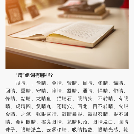
“睛”组词有哪些?
眼睛、、偷睛、金睛、转睛、目睛、张睛、猫睛、
回睛、重睛、守睛、瞳睛、凝睛、通睛、悍睛、鹘睛、
停睛、點睛、龙睛鱼、猫睛石、眼睛头、不转睛、有眼
睛、虎睛圆、复睛丸、还睛穴、画龙、目不转睛、火眼
金睛、之笔、张眼露睛、鼓睛暴眼、鼓眼努睛、眼不回
睛、金刚眼睛、擦亮眼睛、龙睛凤颈、眼睛发白、眼睛
珠子、眼睛淤血、云雾移睛、吸睛指数、眼睛光感、轮