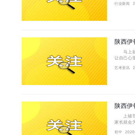
行业新闻
2
的就是提
陕西伊
马上就是
让自己心
分享20
艺考资讯
2
自己的考
陕西伊
上辅导班
家长就会
育老师分
初中
2020
是否符合