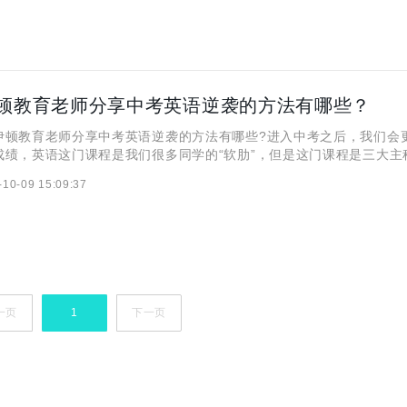
顿教育老师分享中考英语逆袭的方法有哪些？
教育老师分享中考英语逆袭的方法有哪些?进入中考之后，我们会
成绩，英语这门课程是我们很多同学的“软肋”，但是这门课程是三大主
的分值是不容小觑的，中考这一年的时间紧迫，需要我们记忆的东西也
-10-09 15:09:37
逆袭这门课程，也是不容易的，需要我们掌握更
一页
1
下一页