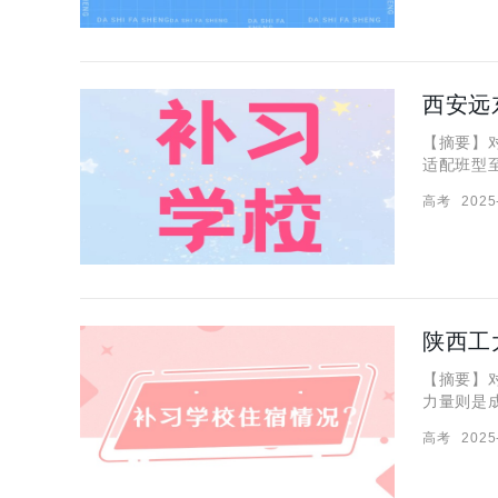
西安远
【摘要】
适配班型
竟有多严
高考
2025
班型能为
陕西工
【摘要】
力量则是
否在这两
高考
2025
力。