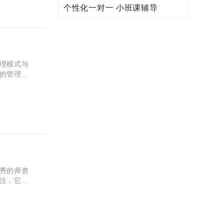
个性化一对一 小班课辅导
？
理模式与
的管理究
又有哪个
秀的师资
注，它能
资实