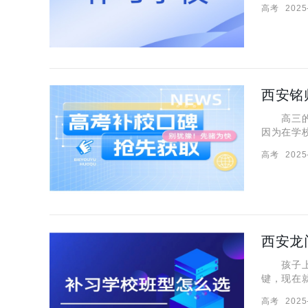
高考
2025
mén n
西安铭
高三的学
因为在学
帮孩子突
高考
2025
教学特色
西安龙
孩子上高
键，现在
就有不少
高考
2025
荐给家长