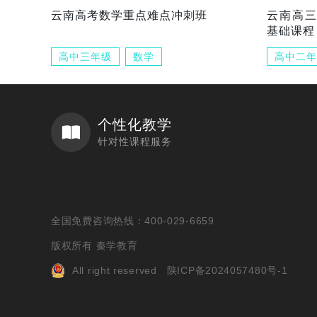
云南高考数学重点难点冲刺班
云南高
基础课程
高中三年级
数学
高中二年
个性化教学
针对性课程服务
全国免费咨询热线：400-029-6659
版权所有 秦学教育
All right reserved
陕ICP备2024057480号-1