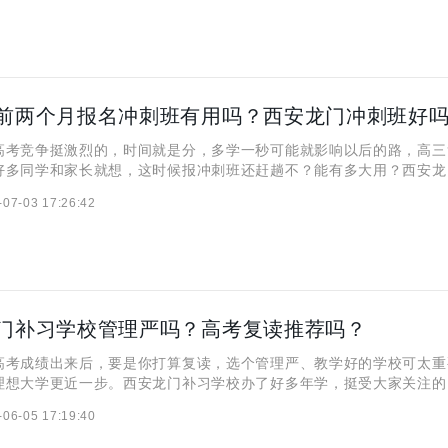
前两个月报名冲刺班有用吗？西安龙门冲刺班好
高考竞争挺激烈的，时间就是分，多学一秒可能就影响以后的路，高三
好多同学和家长就想，这时候报冲刺班还赶趟不？能有多大用？西安龙
有名的，好多考生和家长都关注，它教学水平到底咋样，能不能帮学生
-07-03 17:26:42
面就好好说说这俩问题。
门补习学校管理严吗？高考复读推荐吗？
高考成绩出来后，要是你打算复读，选个管理严、教学好的学校可太重
理想大学更近一步。西安龙门补习学校办了好多年学，挺受大家关注的
都在考虑它，那这学校管理到底严不严呢？对复读生来说，值不值得选
-06-05 17:19:40
聊聊西安龙门补习学校的管理和复读优势。