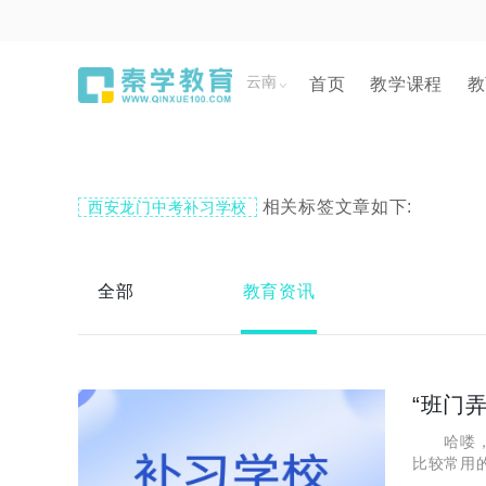
云南
首页
教学课程
教
相关标签文章如下:
西安龙门中考补习学校
全部
教育资讯
“班门
哈喽，小
比较常用
成语的典