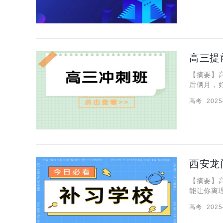
高三提
【摘要】
后俩月，
在当地挺
高考
2025
上去？下
西安龙
【摘要】
能让你离
生和家长
高考
2025
咱就好好