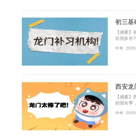
初三基
【摘要】
在很多补
习班还有
中考
2025
心。那么
西安龙
【摘要】
的报名季
安五大名
中考
2025
代价是压
下来，跟