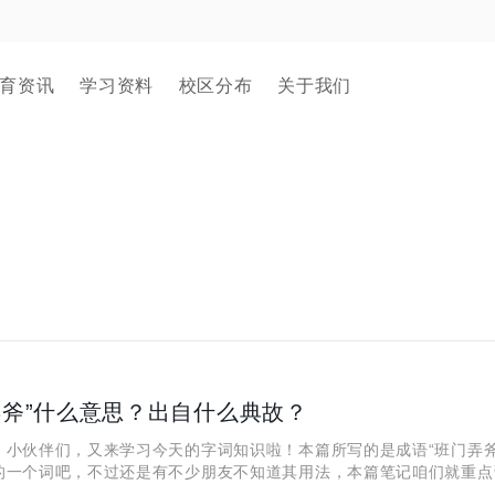
育资讯
学习资料
校区分布
关于我们
弄斧”什么意思？出自什么典故？
伙伴们，又来学习今天的字词知识啦！本篇所写的是成语“班门弄斧
的一个词吧，不过还是有不少朋友不知道其用法，本篇笔记咱们就重点
故和意思，一起来学习吧！ 一、“班门弄斧”什么意思？ 【汉语拼