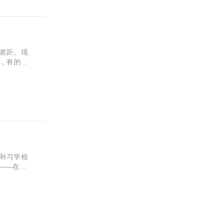
差距。现
，有的补
丧失信
呢！
补习学校
——在西
险”，哪怕
分吗？接