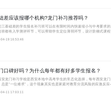
础差应该报哪个机构?龙门补习推荐吗？
初三基础差的学生报名补习班可以在有限时间内快速缩小与中考要求的
习班都有入学测评环节，可以帮助学生定位薄弱环节，设计阶梯式课程
小班制或和对一辅导，能给孩子提供即时反馈，避免学生因疑问堆积而
-04-19 16:53:46
本期，咱们就看看孩子基础差应该报哪个机构，龙门补习究竟适不适合
门口碑好吗？为什么每年都有好多学生报名？
西安龙门补习学校是西安本地中高考学生的常态化选择，每年西安龙门
，总是“一位难求”，这个现象其实也是家庭对教育分流风险的应激反应
校录取率不足5%的残酷竞争中，家长甘愿支付数万元学费换取“升学保
-04-11 17:03:11
缩睡眠、牺牲创造力。这种“痛但有效”的集体选择，真的能帮助学生提
着小编一起揭秘吧！