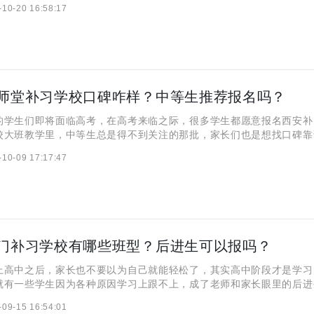
-10-20 16:58:17
òng fǔ 【汉字简体】班门弄斧 【含义
师堂补习学校口碑咋样？中等生推荐报名吗？
生们即将面临高考，在高考来临之际，很多学生都愿意报名西安补
校大班教学里，中等生总是得不到关注的那批，家长们也是想找口碑靠
破瓶颈，接下来，小编在这一期的文章中结合西安铭师堂补习学校的真
-10-09 17:17:47
，帮家长们排忧解难！ 一、西安铭师堂补习学校口碑咋样？
门补习学校有哪些班型？后进生可以报吗？
中之后，家长也不要以为自己就能轻松了，其实高中阶段才是学习
就有一些学生因为各种原因学习上跟不上，成了老师和家长眼里的后进
家长就想把孩子送到补习学校，希望专业辅导能帮孩子提提成绩。那么
-09-15 16:54:01
西安龙门补习学校，今天就详细做个解说！ 一、西安龙门补习