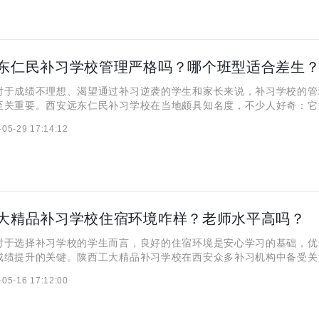
东仁民补习学校管理严格吗？哪个班型适合差生
对于成绩不理想、渴望通过补习逆袭的学生和家长来说，补习学校的管
至关重要。西安远东仁民补习学校在当地颇具知名度，不少人好奇：它
格？能否帮助自制力不足的学生专注学习？而面对基础薄弱的“差生”，
-05-29 17:14:12
他们量身定制学习方案，实现成绩的飞跃？本期，就来揭晓！
大精品补习学校住宿环境咋样？老师水平高吗？
对于选择补习学校的学生而言，良好的住宿环境是安心学习的基础，优
成绩提升的关键。陕西工大精品补习学校在西安众多补习机构中备受关
方面满足学生需求？带着疑问，我们一同深入了解该校的住宿环境与师
-05-16 17:12:00