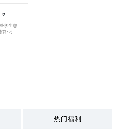
区？
些学生想
招补习学
样，值不
。
热门福利