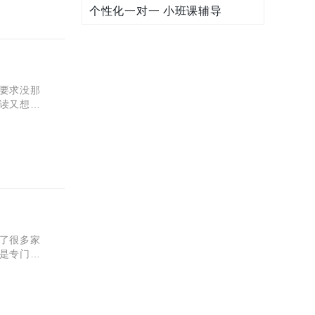
个性化一对一 小班课辅导
？
要求没那
读又想走
近有哪些
了很多家
是专门针
的孩子来