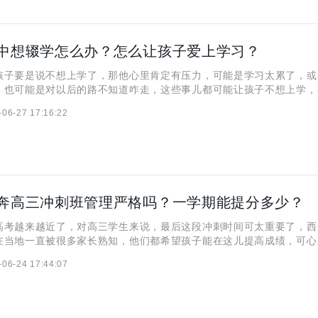
中想辍学怎么办？怎么让孩子爱上学习？
孩子要是说不想上学了，那他心里肯定有压力，可能是学习太累了，或
，也可能是对以后的路不知道咋走，这些事儿都可能让孩子不想上学，
喜欢上学习，家长得先理解孩子，再用科学的办法慢慢引导。
-06-27 17:16:22
奔高三冲刺班管理严格吗？一学期能提分多少？
高考越来越近了，对高三学生来说，最后这段冲刺时间可太重要了，西
在当地一直被很多家长熟知，他们都希望孩子能在这儿提高成绩，可心
管得严不严，能不能让孩子专心学习？一学期下来，到底能提多少分呢
-06-24 17:44:07
家仔细说说，揭晓这个答案！