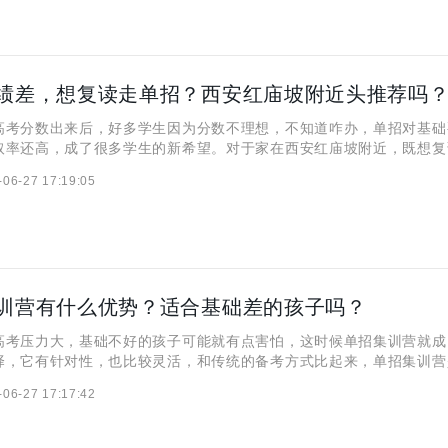
绩差，想复读走单招？西安红庙坡附近头推荐吗
高考分数出来后，好多学生因为分数不理想，不知道咋办，单招对基础
取率还高，成了很多学生的新希望。对于家在西安红庙坡附近，既想复
生来说，在附近找个靠谱的集训机构，对升学有很大帮助。那红庙坡附
-06-27 17:19:05
机构呢？又该咋选适合自己的机构呢？今天就来一起看看吧！
训营有什么优势？适合基础差的孩子吗？
高考压力大，基础不好的孩子可能就有点害怕，这时候单招集训营就成
择，它有针对性，也比较灵活，和传统的备考方式比起来，单招集训营
校单独招生考试的，从课程安排到教学方法都不太一样。那对于基础差
-06-27 17:17:42
训营是能提高成绩，还是不合适呢？咱们来仔细分析分析。