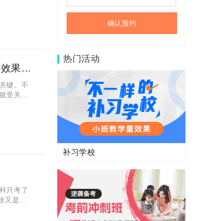
确认预约
热门活动
高考语文说阅读的答题方法和技巧？秦学教育语文一对一效果咋样？
关键。不
挺受关
导能不能
补习学校
科只考了
校又是个