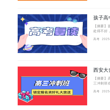
孩子高
【摘要】
处得不好
孩子重新
高考
2025
西安大
【摘要】
三冲刺班
问，这班
高考
2025
编就给大