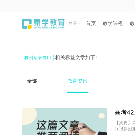
云南
首页
教学课程
教
相关标签文章如下:
杭州秦学费用
全部
教育资讯
高考4
【摘要】
服很多困
帮学生考