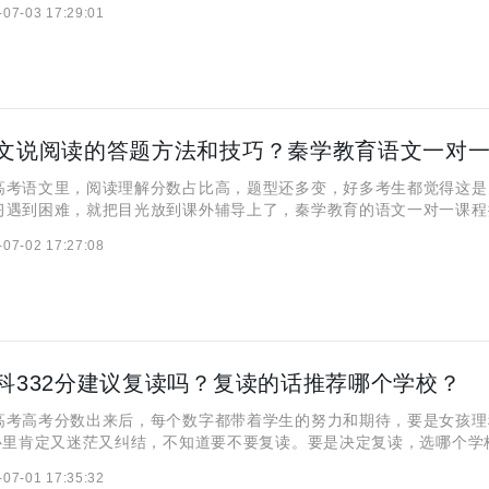
-07-03 17:29:01
高考语文里，阅读理解分数占比高，题型还多变，好多考生都觉得这是
习遇到困难，就把目光放到课外辅导上了，秦学教育的语文一对一课程
都想知道，高考语文阅读有啥答题的好办法？秦学教育的语文一对一辅
-07-02 17:27:08
决阅读难题？下面就来仔细说说。
科332分建议复读吗？复读的话推荐哪个学校？
高考高考分数出来后，每个数字都带着学生的努力和期待，要是女孩理
，心里肯定又迷茫又纠结，不知道要不要复读。要是决定复读，选哪个学
到底咋选，才能对未来更有利呢？下面咱们就好好分析分析。
-07-01 17:35:32