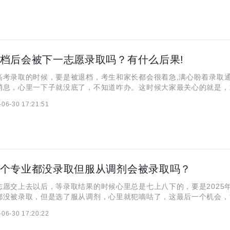
5退档后会被下一志愿录取吗？有什么后果!
高考录取的时候，要是被退档，考生和家长都会很着急,满心盼着录取
消息，心里一下子就没底了，不知道咋办。这时候大家最关心的就是，
下一个志愿的学校录取，退档会有啥后果。要弄清楚这些，得先知道高
-06-30 17:21:51
程。接下来，小编将用这篇文章告诉大家答案！
5六个专业都没录取但服从调剂会被录取吗？
志愿交上去以后，等录取结果的时候心里总是七上八下的，要是2025
都没被录取，但是选了服从调剂，心里就犯嘀咕了，这最后一个机会，
学呢？这种情况到底会咋样呢？
-06-30 17:20:22