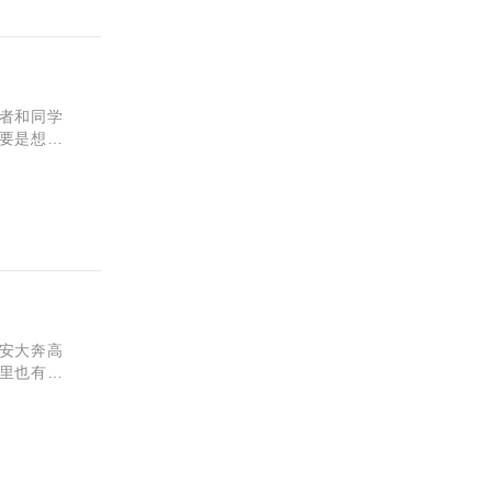
者和同学
要是想帮
安大奔高
里也有疑
？下面小