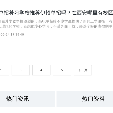
单招补习学校推荐伊顿单招吗？在西安哪里有校
现在升学竞争挺激烈的，高职单招给不少学生提供了新的上学途径，有
上理想的学校，还想能专心学习，不受外面干扰，那选个好的寄宿制单
要。在西安，伊顿单招补习学校经常被家长和学生提到。这学校到底咋
-06-24 17:39:49
呢？要是想选伊顿，在西安哪儿能找到校区呢？下面咱就来好好了解了
2
3
4
5
下一页
热门资讯
热门资料