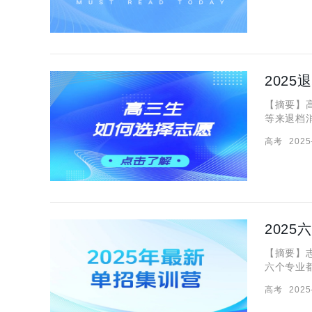
202
【摘要】
等来退档
能不能被
高考
2025
规则和流
202
【摘要】
六个专业
自己上大
高考
2025