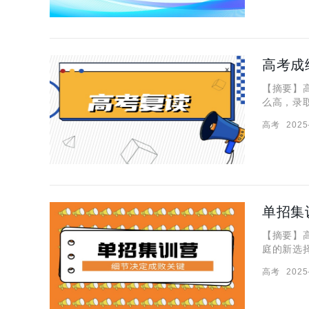
高考成
【摘要】
么高，录
单招的学
高考
2025
值得去的
单招集
【摘要】
庭的新选
对高职院
高考
2025
说，去集