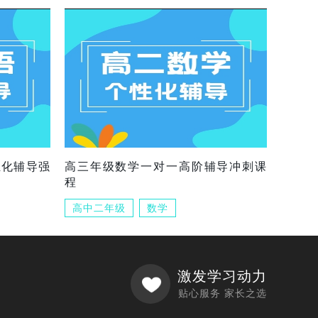
组化辅导强
高三年级数学一对一高阶辅导冲刺课
程
高中二年级
数学
激发学习动力
贴心服务 家长之选