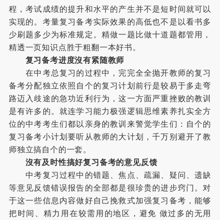
程，考试成绩的提升和水平的产生并不是短时间就可以
实现的。考量复习备考实际效果的高低也不是以看书多
少刷题多少为标准规定。精做一题比做十道题都管用，
精透一页知识点胜于粗翻一本好书。
复习备考进度沒有紧随教师
在中考总复习的过程中，完完全全抛开教师的复习
备考分配独立依照自个的复习计划前行是较易于多走弯
路迈入歧途的急功近利行为，这一方面严重挫败的教训
是有许多的。就连学习能力极强逻辑思维素养扎实全方
位的中考考生们都以亲身的教训来警觉学生们：自个的
复习备考小计划要听从教师的大计划，千万别避开了教
师独立搞自个的一套。
沒有及时性搞好复习备考的意见反馈
中考复习过程中的错题、焦点、疏漏、疑问、遗缺
等意见反馈错误报告的全部都是很珍贵的进步窍门。对
于这一些信息内容做好自己挽救式加强复习备考，能够
把时间、精力用在较需用的地区，避免 做过多的无用