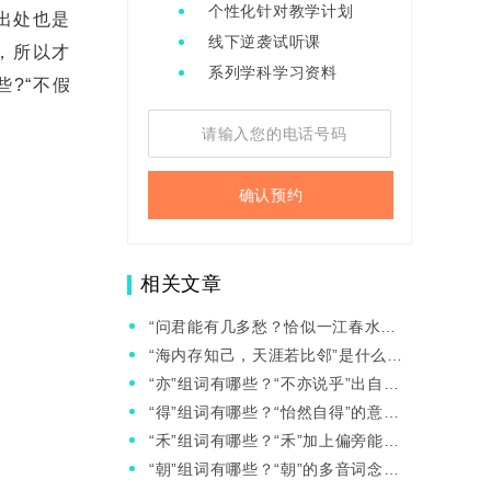
个性化针对教学计划
出处也是
线下逆袭试听课
，所以才
系列学科学习资料
?“不假
确认预约
相关文章
“问君能有几多愁？恰似一江春水向
东流”这首诗背后的故事是什么？
“海内存知己，天涯若比邻”是什么意
思？对于今天的我们有何启示呢？
“亦”组词有哪些？“不亦说乎”出自哪
里？
“得”组词有哪些？“怡然自得”的意思
是什么？
“禾”组词有哪些？“禾”加上偏旁能组
成什么新字？
“朝”组词有哪些？“朝”的多音词念什