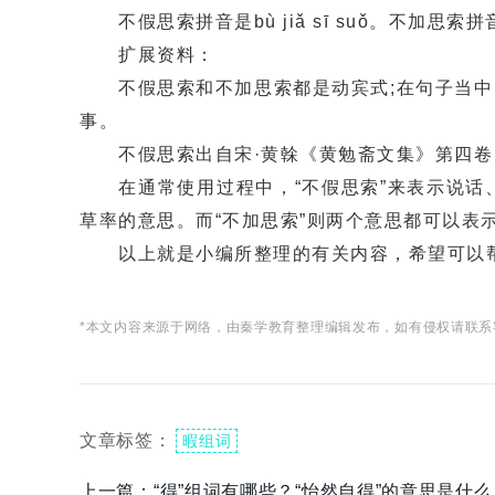
不假思索拼音是bù jiǎ sī suǒ。不加思索拼音是bù
扩展资料：
不假思索和不加思索都是动宾式;在句子当中，
事。
不假思索出自宋·黄榦《黄勉斋文集》第四卷：“
在通常使用过程中，“不假思索”来表示说话、
草率的意思。而“不加思索”则两个意思都可以表
以上就是小编所整理的有关内容，希望可以帮
*本文内容来源于网络，由秦学教育整理编辑发布，如有侵权请联系
文章标签：
暇组词
上一篇：
“得”组词有哪些？“怡然自得”的意思是什么