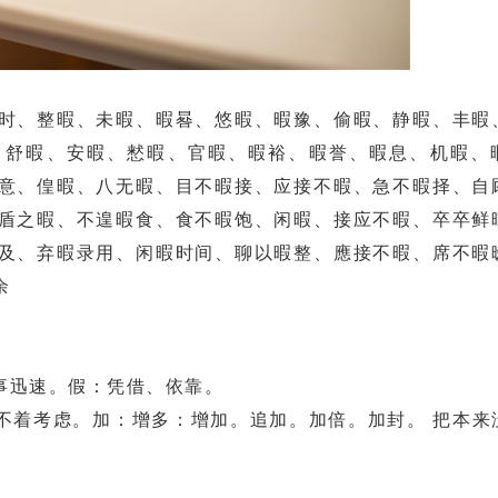
、整暇、未暇、暇晷、悠暇、暇豫、偷暇、静暇、丰暇
、舒暇、安暇、慭暇、官暇、暇裕、暇誉、暇息、机暇、
意、偟暇、八无暇、目不暇接、应接不暇、急不暇择、自
盾之暇、不遑暇食、食不暇饱、闲暇、接应不暇、卒卒鲜
及、弃暇录用、闲暇时间、聊以暇整、應接不暇、席不暇
余
事迅速。假：凭借、依靠。
着考虑。加：增多：增加。追加。加倍。加封。 把本来