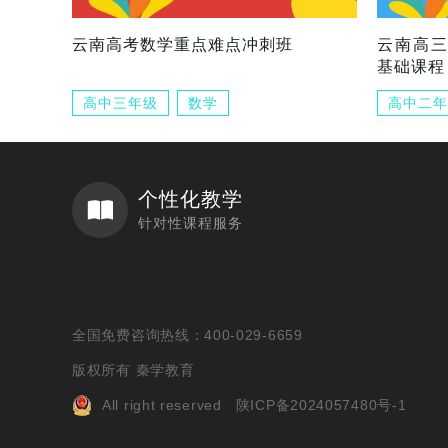
云南高考数学重点难点冲刺班
云南高
基础课程
高中三年级
数学
高中二年
个性化教学
针对性课程服务
全国免费咨询热线：400-029-6659
版权所有 秦学教育
All right reserved
陕ICP备2024057480号-1