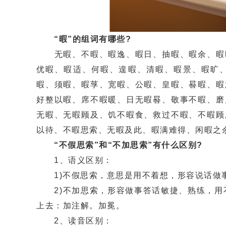
“暇”的组词有哪些?
无暇、不暇、暇逸、暇日、抽暇、暇余、暇时
优暇、暇适、何暇、遑暇、清暇、暇景、暇旷
暇、须暇、暇莩、宽暇、公暇、皇暇、晷暇、暇
好整以暇、席不暇暖、日无暇晷、敬事不暇、磨
无暇、无暇顾及、饥不暇食、救过不暇、不暇顾
以待、不暇思索、无暇及此、暇满难得、闲暇之
“不假思索”和“不加思索”有什么区别?
1、语义区别：
1)不假思索，意思是用不着想，形容说话做
2)不加思索，形容做事答话敏捷、熟练，用不
上去：加注解。加冕。
2、读音区别：