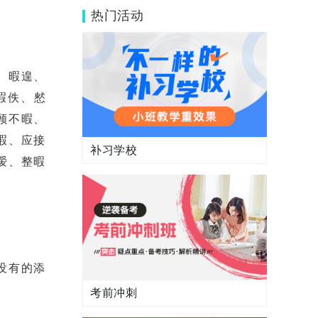
么呢？
热门活动
、暇遑、
暇佚、憖
顾不暇、
暇、应接
补习学校
暧、整暇
没有的添
考前冲刺