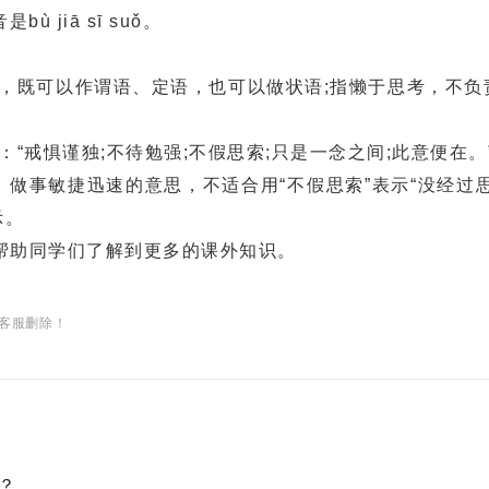
 jiā sī suǒ。
既可以作谓语、定语，也可以做状语;指懒于思考，不负
戒惧谨独;不待勉强;不假思索;只是一念之间;此意便在。
做事敏捷迅速的意思，不适合用“不假思索”表示“没经过思
示。
助同学们了解到更多的课外知识。
客服删除！
？