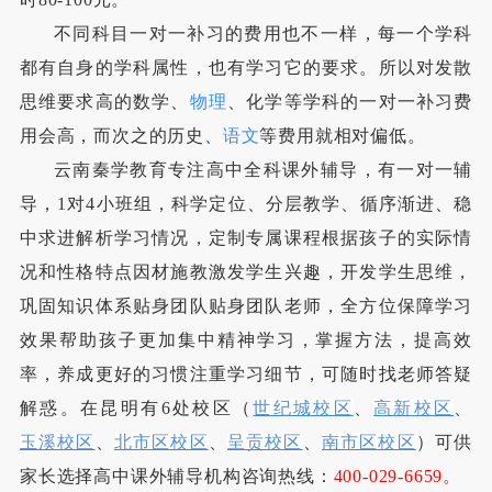
不同科目一对一补习的费用也不一样，每一个学科
都有自身的学科属性，也有学习它的要求。所以对发散
思维要求高的数学、
物理
、化学等学科的一对一补习费
用会高，而次之的历史、
语文
等费用就相对偏低。
云南秦学教育专注高中全科课外辅导，有一对一辅
导，1对4小班组，科学定位、分层教学、循序渐进、稳
中求进解析学习情况，定制专属课程根据孩子的实际情
况和性格特点因材施教激发学生兴趣，开发学生思维，
巩固知识体系贴身团队贴身团队老师，全方位保障学习
效果帮助孩子更加集中精神学习，掌握方法，提高效
率，养成更好的习惯注重学习细节，可随时找老师答疑
解惑。在昆明有6处校区（
世纪城校区
、
高新校区
、
玉溪校区
、
北市区校区
、
呈贡校区
、
南市区校区
）可供
家长选择高中课外辅导机构咨询热线：
400-029-6659。