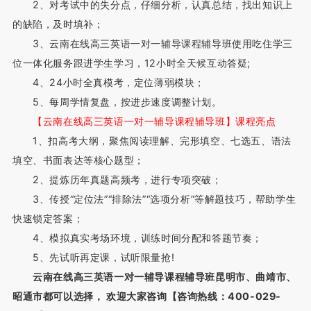
2、对考试中的失分点，仔细分析，认真总结，找出知识上
的缺陷，及时填补；
3、云南在线高三英语一对一辅导课程辅导班使用吃住学三
位一体化服务跟进学生学习，12小时全天候互动答疑;
4、24小时全真模考，定位薄弱模块；
5、每周学情复盘，按进步速度调整计划。
【云南在线高三英语一对一辅导课程辅导班】课程亮点
1、扣高考大纲，聚焦阅读理解、完形填空、七选五、语法
填空、书面表达等核心题型；
2、提炼历年真题高频考，进行专项突破；
3、传授“定位法”“排除法”“选项分析”等解题技巧，帮助学生
快速锁定答案；
4、模拟真实考场环境，训练时间分配和答题节奏；
5、先试听再定课，试听限量抢!
云南在线高三英语一对一辅导课程辅导班昆明市、曲靖市、
昭通市都可以选择， 欢迎大家咨询【咨询热线：400-029-